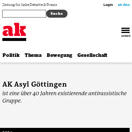
Zum Inhalt springen
Zeitung für linke Debatte & Praxis
Login
ak Abo
MENÜ
Politik
Thema
Bewegung
Gesellschaft
AK Asyl Göttingen
ist eine über 40 Jahren existierende antirassistische
Gruppe.