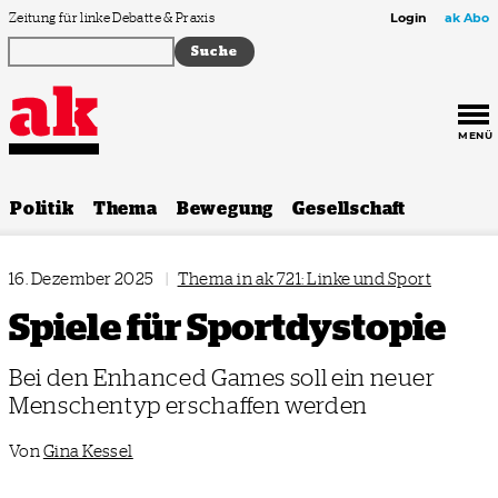
Zum Inhalt springen
Zeitung für linke Debatte & Praxis
Login
ak Abo
MENÜ
Politik
Thema
Bewegung
Gesellschaft
16. Dezember 2025
|
Thema in ak 721: Linke und Sport
Spiele für Sportdystopie
Bei den Enhanced Games soll ein neuer
Menschentyp erschaffen werden
Von
Gina Kessel