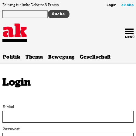
Zum Inhalt springen
Zeitung für linke Debatte & Praxis
Login
ak Abo
MENÜ
Politik
Thema
Bewegung
Gesellschaft
Login
E-Mail
Passwort