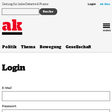
Zum Inhalt springen
Zeitung für linke Debatte & Praxis
Login
ak Abo
MENÜ
Politik
Thema
Bewegung
Gesellschaft
Login
E-Mail
Passwort