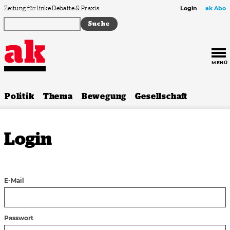
Zum Inhalt springen
Zeitung für linke Debatte & Praxis
Login
ak Abo
MENÜ
Politik
Thema
Bewegung
Gesellschaft
Login
E-Mail
Passwort