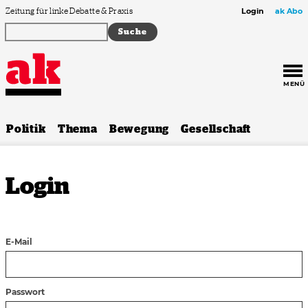
Zum Inhalt springen
Zeitung für linke Debatte & Praxis
Login
ak Abo
MENÜ
Politik
Thema
Bewegung
Gesellschaft
Login
E-Mail
Passwort