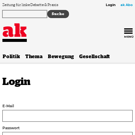
Zum Inhalt springen
Zeitung für linke Debatte & Praxis
Login
ak Abo
MENÜ
Politik
Thema
Bewegung
Gesellschaft
Login
E-Mail
Passwort