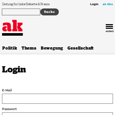
Zum Inhalt springen
Zeitung für linke Debatte & Praxis
Login
ak Abo
MENÜ
Politik
Thema
Bewegung
Gesellschaft
Login
E-Mail
Passwort