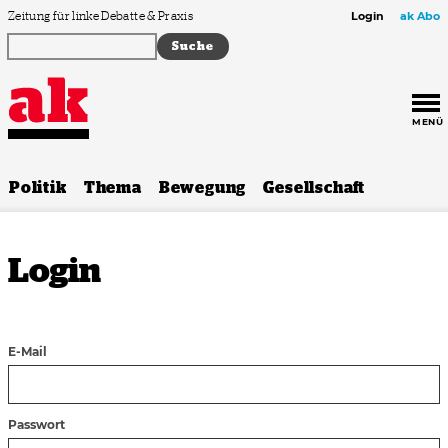
Zum Inhalt springen
Zeitung für linke Debatte & Praxis
Login
ak Abo
MENÜ
Politik
Thema
Bewegung
Gesellschaft
Login
E-Mail
Passwort