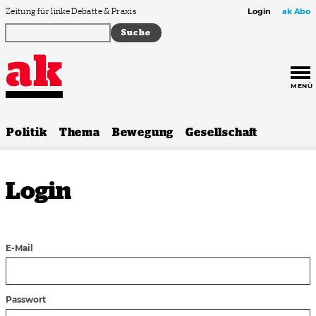
Zum Inhalt springen
Zeitung für linke Debatte & Praxis
Login
ak Abo
MENÜ
Politik
Thema
Bewegung
Gesellschaft
Login
E-Mail
Passwort