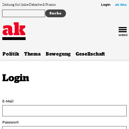
Zum Inhalt springen
Zeitung für linke Debatte & Praxis
Login
ak Abo
MENÜ
Politik
Thema
Bewegung
Gesellschaft
Login
E-Mail
Passwort