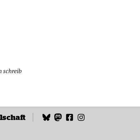
n schreib
lschaft