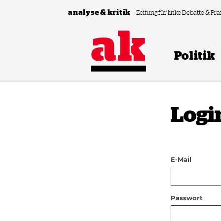
Zum Inhalt springen
analyse & kritik
Zeitung für linke Debatte & Pra
Politik
Logi
E-Mail
Passwort