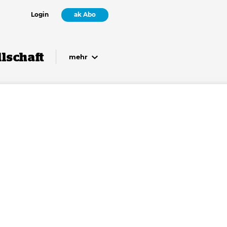
Login
ak Abo
lschaft
mehr