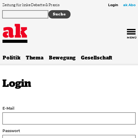
Zum Inhalt springen
Zeitung für linke Debatte & Praxis
Login
ak Abo
MENÜ
Politik
Thema
Bewegung
Gesellschaft
Login
E-Mail
Passwort