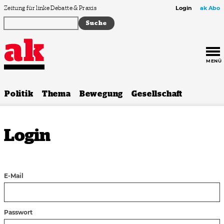
Zum Inhalt springen
Zeitung für linke Debatte & Praxis
Login
ak Abo
MENÜ
Politik
Thema
Bewegung
Gesellschaft
Login
E-Mail
Passwort