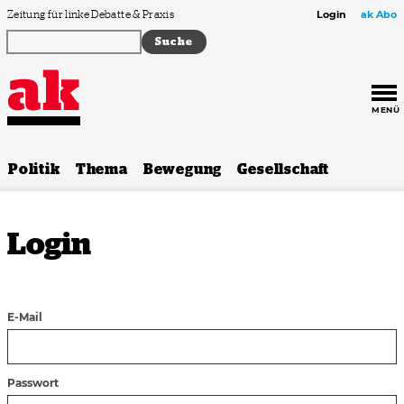
Zum Inhalt springen
Zeitung für linke Debatte & Praxis
Login
ak Abo
MENÜ
Politik
Thema
Bewegung
Gesellschaft
Login
E-Mail
Passwort