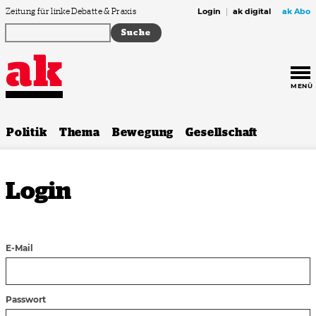
Zum Inhalt springen
Zeitung für linke Debatte & Praxis
Login
ak digital
ak Abo
MENÜ
Politik
Thema
Bewegung
Gesellschaft
Login
E-Mail
Passwort