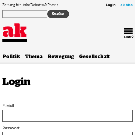
Zum Inhalt springen
Zeitung für linke Debatte & Praxis
Login
ak Abo
MENÜ
Politik
Thema
Bewegung
Gesellschaft
Login
E-Mail
Passwort