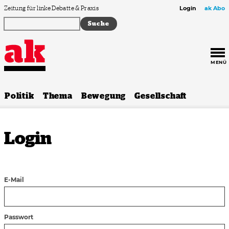
Zum Inhalt springen
Zeitung für linke Debatte & Praxis
Login
ak Abo
MENÜ
Politik
Thema
Bewegung
Gesellschaft
Login
E-Mail
Passwort