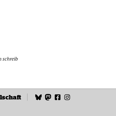
n schreib
lschaft