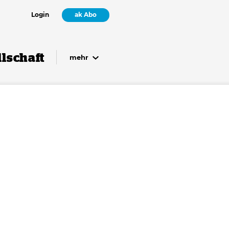
Login
ak Abo
lschaft
mehr