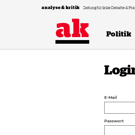
Zum Inhalt springen
analyse & kritik
Zeitung für linke Debatte & Pra
Politik
Logi
E-Mail
Passwort