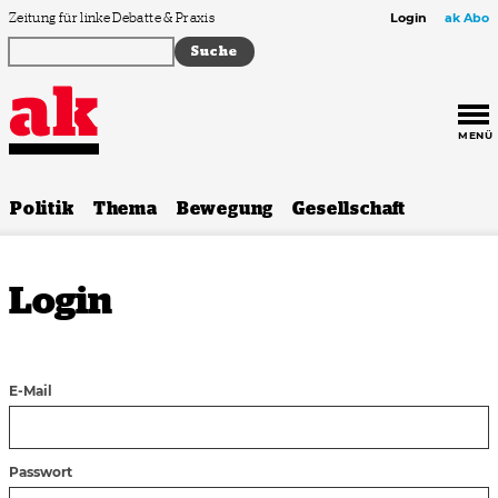
Zum Inhalt springen
Zeitung für linke Debatte & Praxis
Login
ak Abo
MENÜ
Politik
Thema
Bewegung
Gesellschaft
Login
E-Mail
Passwort