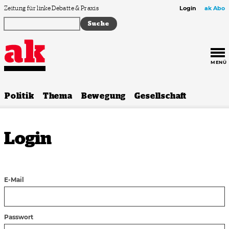
Zum Inhalt springen
Zeitung für linke Debatte & Praxis
Login
ak Abo
MENÜ
Politik
Thema
Bewegung
Gesellschaft
Login
E-Mail
Passwort