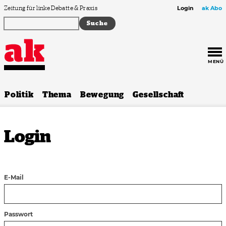
Zum Inhalt springen
Zeitung für linke Debatte & Praxis
Login
ak Abo
MENÜ
Politik
Thema
Bewegung
Gesellschaft
Login
E-Mail
Passwort