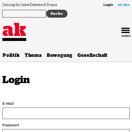
Zum Inhalt springen
Zeitung für linke Debatte & Praxis
Login
ak Abo
MENÜ
Politik
Thema
Bewegung
Gesellschaft
Login
E-Mail
Passwort