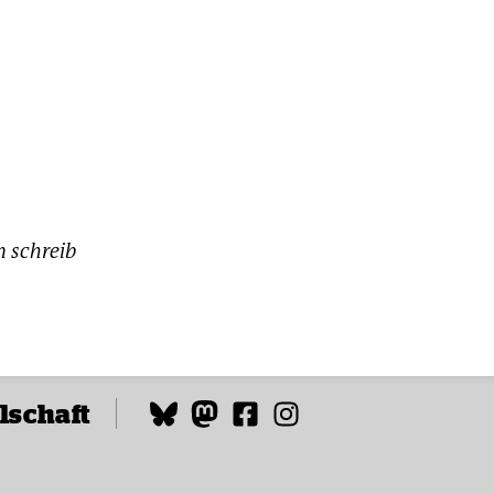
n schreib
lschaft