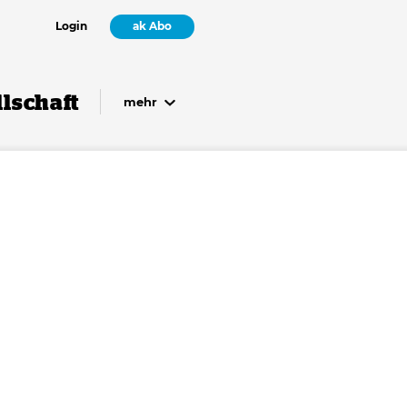
Login
ak Abo
lschaft
mehr