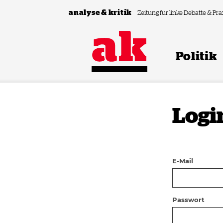
Zum Inhalt springen
analyse & kritik
Zeitung für linke Debatte & Pra
Politik
Logi
E-Mail
Passwort