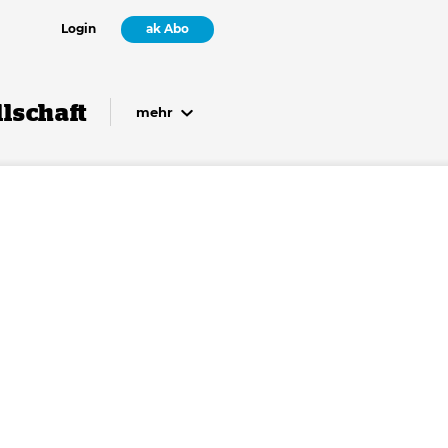
Login
ak Abo
lschaft
mehr