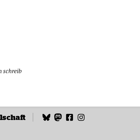
n schreib
lschaft