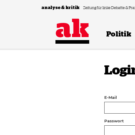
Zum Inhalt springen
analyse & kritik
Zeitung für linke Debatte & Pra
Politik
Logi
E-Mail
Passwort