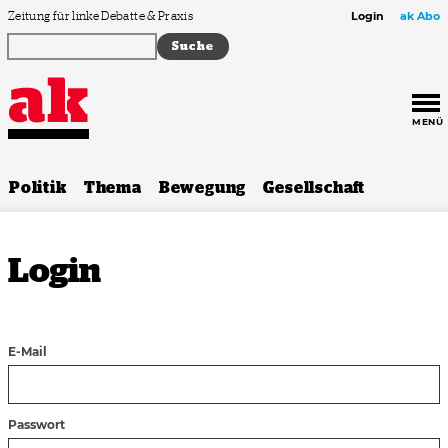
Zum Inhalt springen
Zeitung für linke Debatte & Praxis
Login
ak Abo
MENÜ
Politik
Thema
Bewegung
Gesellschaft
Login
E-Mail
Passwort