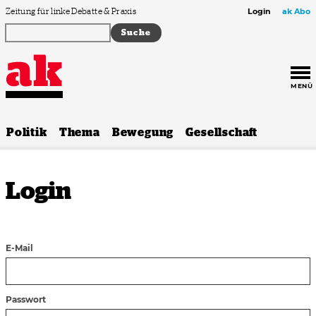
Zum Inhalt springen
Zeitung für linke Debatte & Praxis
Login
ak Abo
MENÜ
Politik
Thema
Bewegung
Gesellschaft
Login
E-Mail
Passwort