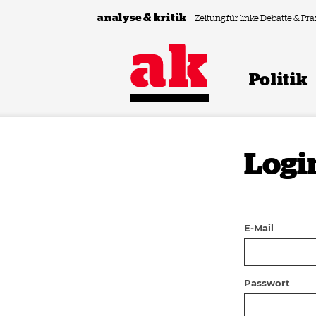
Zum Inhalt springen
analyse & kritik
Zeitung für linke Debatte & Pra
Politik
Logi
E-Mail
Passwort