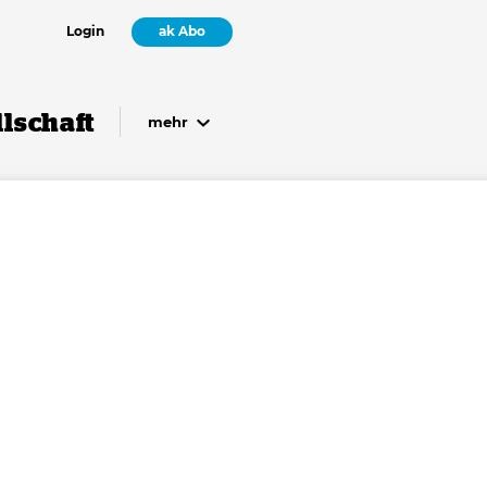
Login
ak Abo
lschaft
mehr