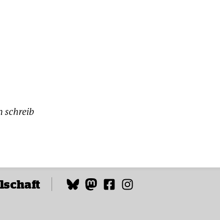
n schreib
lschaft